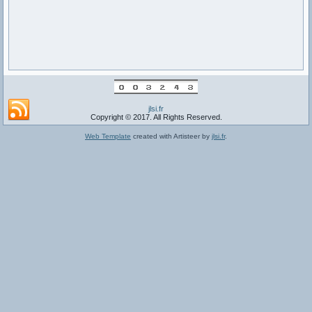
jlsi.fr
Copyright © 2017. All Rights Reserved.
Web Template
created with Artisteer by
jlsi.fr
.