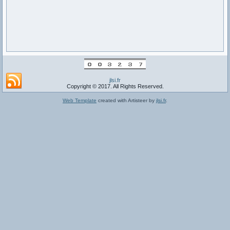
jlsi.fr
Copyright © 2017. All Rights Reserved.
Web Template
created with Artisteer by
jlsi.fr
.